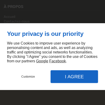
À PROPOS
Accueil
Contactez-nous
Mentions légales
Plan du site
Your privacy is our priority
SUIVEZ-NOUS
We use Cookies to improve user experience by
personalising content and ads, as well as analyzing
traffic and optimizing social networks functionalities.
By clicking "I Agree" you consent to the use of Cookies
from our partners
Google
Facebook
.
I AGREE
Customize
CONTACTEZ-NOUS
MENU
APPEL
PLAN
Agence SEA Linkeo
Accueil