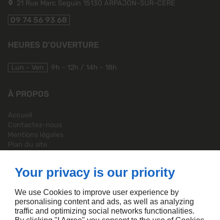
21 Rue Marc Seguin
15130
ARPAJON-SUR-CÈRE
09 74 56 93 68
HEURES D'OUVERTURE
Lun - Ven
9h - 12h / 14h - 18h
À PROPOS
Accueil
Contactez-nous
Mentions légales
Plan du site
Your privacy is our priority
SUIVEZ-NOUS
We use Cookies to improve user experience by
personalising content and ads, as well as analyzing
traffic and optimizing social networks functionalities.